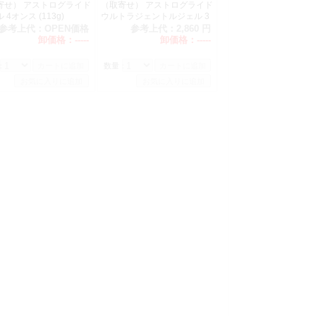
寄せ） アストログライド
（取寄せ） アストログライド
 4オンス (113g)
ウルトラジェントルジェル 3
オンス（90ml）
参考上代：
OPEN価格
参考上代：
2,860 円
卸価格：
-----
卸価格：
-----
：
数量：