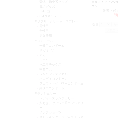
緊縛・拘束系グッズ
８９８６ (ﾊﾞｯｸﾔﾛ
ョン
責めグッズ
参考上代
SM什器
卸
SMコスチューム
サプリ・クリーム・スプレー
数量：
男性用
女性用
男女兼用
コンドーム
一般用コンドーム
サガミゴム
オカモト
ジェクス
不二ラテックス
中西ゴム
ジャパンメディカル
パロディコンドーム
フェラ・トイ・指用コンドーム
業務用コンドーム
ランジェリー
レディースランジェリー
穴あき、セクシー系ランジェリ
ー
メンズショーツ
ストッキング・ボディストッキ