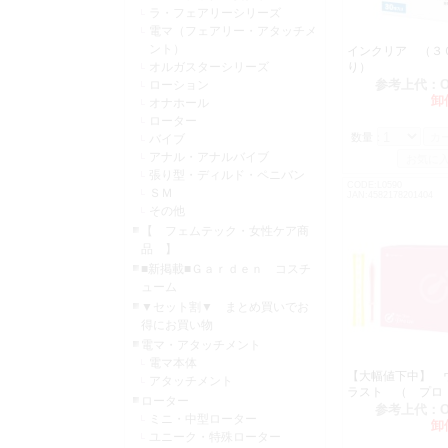
ラ・フェアリーシリーズ
電マ（フェアリー・アタッチメ
ント）
インクリア （３
オルガスターシリーズ
り）
参考上代：
ローション
卸
オナホール
ローター
数量：
バイブ
アナル・アナルバイブ
張り型・ディルド・ペニバン
CODE:L0590
ＳＭ
JAN:4582178201404
その他
【 フェムテック・女性ケア商
品 】
■新掲載■Ｇａｒｄｅｎ コスチ
ューム
▼セット割▼ まとめ買いでお
得にお買い物
電マ・アタッチメント
電マ本体
【大幅値下中】 
アタッチメント
ラスト （ プロ 
ローター
本入
参考上代：
ミニ・中型ローター
卸
ユニーク・特殊ローター