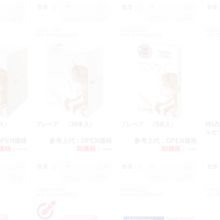
数量：
数量：
数量
CODE:L0375
CODE:L0374
CODE:
JAN:4571134400876
JAN:4571165963623
JAN:4
本入）
プレペア （30本入）
プレペア （5本入）
MAZ
ル
OPEN価格
参考上代：
OPEN価格
参考上代：
OPEN価格
価格：
-----
卸価格：
-----
卸価格：
-----
数量：
数量：
数量
CODE:OT0137
CODE:L0123
CODE:
JAN:4582178200421
JAN:5052197041545
JAN:4