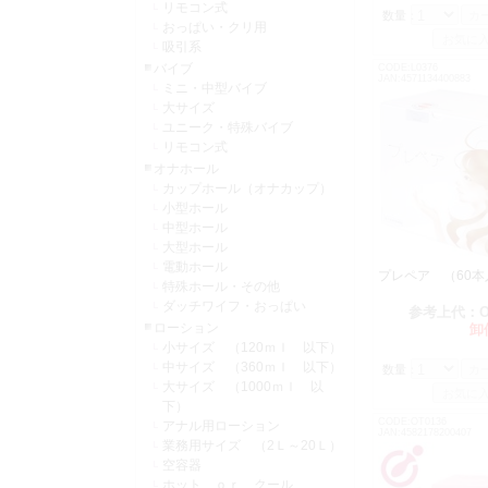
リモコン式
数量：
おっぱい・クリ用
吸引系
バイブ
CODE:L0376
JAN:4571134400883
ミニ・中型バイブ
大サイズ
ユニーク・特殊バイブ
リモコン式
オナホール
カップホール（オナカップ）
小型ホール
中型ホール
大型ホール
電動ホール
プレペア （60
特殊ホール・その他
ダッチワイフ・おっぱい
参考上代：
ローション
卸
小サイズ （120ｍｌ 以下）
中サイズ （360ｍｌ 以下）
数量：
大サイズ （1000ｍｌ 以
下）
CODE:OT0136
アナル用ローション
JAN:4582178200407
業務用サイズ （2Ｌ～20Ｌ）
空容器
ホット ｏｒ クール