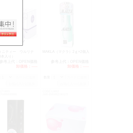
ィニティー ウルリナ
MAKLA（マクラ）2ｇ×2個入
60本入り）
参考上代：
OPEN価格
参考上代：
OPEN価格
卸価格：
-----
卸価格：
-----
：
数量：
OT0695
CODE:L0683
570099400099
JAN:4580462740172