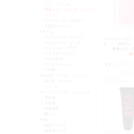
ぺぺ ブランド
潤滑ゼリー（注入式・チューブ
タイプ）
アロマオイル・パウダー
お風呂ローション
アナル
アナルバイブ・ディルド
ウェットトラスト
アナルパール・ビーズ
ロ ） 30
ストッパー・プラグ
参考上代：
ドライオーガズム
卸
アナル洗浄
アナルローション
数量：
その他
張り型・ディルド・ペニバン
CODE:L0154
張り型・ディルド
JAN:4973210411774
ペニバン
リング・サック・トレ-ニング
男性用
女性用
男女兼用
膣トレ
SM
激感シリーズ
医療系グッズ