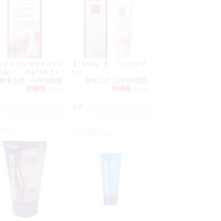
ーブゼリー デリケートイ
【 110ｇ 】 リューブゼ
るおい （6ｇ×4本入）
リー
参考上代：
OPEN価格
参考上代：
OPEN価格
卸価格：
-----
卸価格：
-----
：
数量：
L0167
CODE:L0342
JAN:015594011035