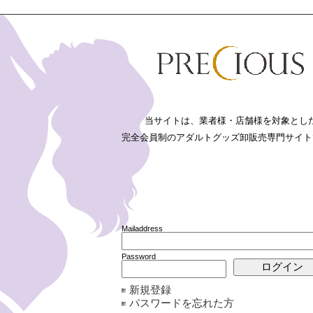
新規登録
パスワードを忘れた方
詳細検索
リーから
潤滑ゼリー（注入式・チューブタイ
プ）から
法に基づく表記
利用規約
プライバシーポリシー
FAQ
お問い合わせ
当サイトは、業者様・店舗様を対象とし
完全会員制のアダルトグッズ卸販売専門サイト
ョン
>>
潤滑ゼリー（注入式・チューブタイプ）
人気▲
人気▼
価
入式・チューブタイプ）の一覧
Mailaddress
小サイズ （120ｍｌ 以下）
・中サイズ （360ｍｌ 以下）
・大サイズ
Password
（2Ｌ～20Ｌ）
・空容器
・ホット ｏｒ クール
・ぺぺ ブランド
パウダー
・お風呂ローション
新規登録
CODE:L1254
パスワードを忘れた方
CODE:L1255
CODE:
新商品
新商品
JAN:
JAN:
JAN: