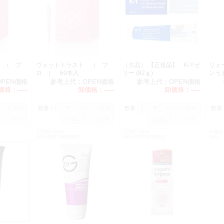
 （ プ
ウェットトラスト （ プ
（欠品） 【正規品】 K-Yゼ
リュ
本入
ロ ） 60本入
リー (82ｇ)
ンう
OPEN価格
参考上代：
OPEN価格
参考上代：
OPEN価格
価格：
-----
卸価格：
-----
卸価格：
-----
数量：
数量：
数量
CODE:L0330
CODE:L0231
CODE:
JAN:4962216200963
JAN:4974234996513
JAN: