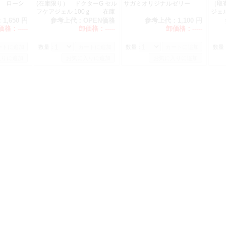
ｳ) ローシ
(在庫限り） ドクターG セル
サガミオリジナルゼリー
（取
フケアジェル 100ｇ 在庫
ジェル
4
：
1,650 円
参考上代：
OPEN価格
参考上代：
1,100 円
価格：
-----
卸価格：
-----
卸価格：
-----
数量：
数量：
数量