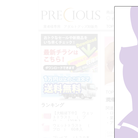
商品検索
すべてのカテゴ
TOP
特定商取引
業者様専用 アダルトグッズ卸販売
TOP
>>
ローシ
潤滑ゼリー（注
ランキング
関連カテゴリー：
・ローション
・
【大幅値下中】 ウェッ
トトラスト （ プ
・業務用サイズ 
ロ ） 120本入
・アロマオイル・
ウェットトラスト （
プロ ） 60本入
CODE:L0591
JAN:4582178201404
プレペア （１２０本