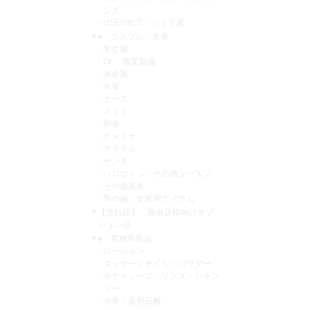
ング
USED加工・シミ下着
● コスプレ・衣装
学生服
OL 職業制服
体操服
水着
ナース
メイド
和装
チャイナ
アイドル
サンタ
ハロウィン・その他シーズン
その他衣装
男の娘、女装用アイテム
【売れ筋】 風俗店様向けオプ
ション品
● 業務用商品
ローション
マッサージオイル・パウダー
ボディソープ・リンス・シャン
プー
消毒・薬用石鹸