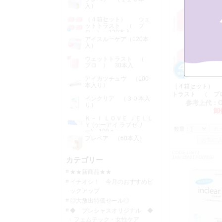
入）
（４箱セット） ウェ
ットトラスト （ プ
ロ ） 120本入
アイスルーケア（120本
入）
ウェットトラスト （
プロ ） 30本入
アイカツチュウ （100
本入り）
（４箱セット）
トラスト （ 
インクリア （３０本入
120本入
参考上代：
り）
卸
Ｋ－Ｉ ＬＯＶＥ ＪＥＬＬ
Ｙ (ケーアイ ラブゼリ
数量：
ー) 100ｇ
プレペア （60本入）
CODE:L0873
JAN:4582178205037
カテゴリー
★★新商品★★
イチオシ！ 今月のおすすめピ
ックアップ
◎大放出特価セール◎
◆ プレシャスオリジナル ◆
フェムテック・女性ケア