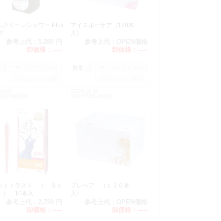
クリーンシャワー Plus
アイスルーケア（120本
ブ
入）
参考上代：
5,280 円
参考上代：
OPEN価格
卸価格：
-----
卸価格：
-----
：
数量：
L0470
CODE:L0405
582178200100
JAN:4571134401163
ットトラスト （ Ｇｏ
プレペア （１２０本
 ） 10本入
入）
参考上代：
2,728 円
参考上代：
OPEN価格
卸価格：
-----
卸価格：
-----