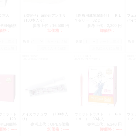
０本入
（取寄せ） anneliアンネリ
【医療用滅菌潤滑剤】 ＫＬ
フェム
（100本入り）
Ｙゼリー 82ｇ
バイ
OPEN価格
参考上代：
16,500 円
参考上代：
2,200 円
価格：
-----
卸価格：
-----
卸価格：
-----
数量：
数量：
数量
CODE:L0501
CODE:L0471
CODE:
JAN:4589671530000
JAN:4582178200117
JAN:4
ウェットト
アイカツチュウ （100本入
ウェットトラスト （ Ｇｏ
ウェ
） 120
り）
ｌｄ ） 30本入
ｌｄ
OPEN価格
参考上代：
OPEN価格
参考上代：
6,248 円
価格：
-----
卸価格：
-----
卸価格：
-----