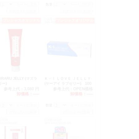
：
数量：
L0292
CODE:L0291
プレシャスオリジナル
プレシャスオリジナル
オススメ
582272761439
JAN:4582272761422
URARU JELLY (マズラ
Ｋ－Ｉ ＬＯＶＥ ＪＥＬＬＹ
ゼリー)
(ケーアイ ラブゼリー) 100
ｇ
参考上代：
3,080 円
参考上代：
OPEN価格
卸価格：
-----
卸価格：
-----
：
数量：
L0120
CODE:L0125
962216200437
JAN:4962216200321