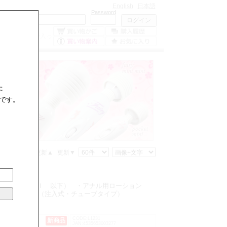
English
日本語
Mailaddress
Password
0
点の商品が入っ
ています。
た
です。
格▲
価格▼
更新▲
更新▼
 （1000ｍｌ 以下）
・アナル用ローション
・潤滑ゼリー（注入式・チューブタイプ）
L1256
CODE:L1231
新商品
JAN:4535653003277