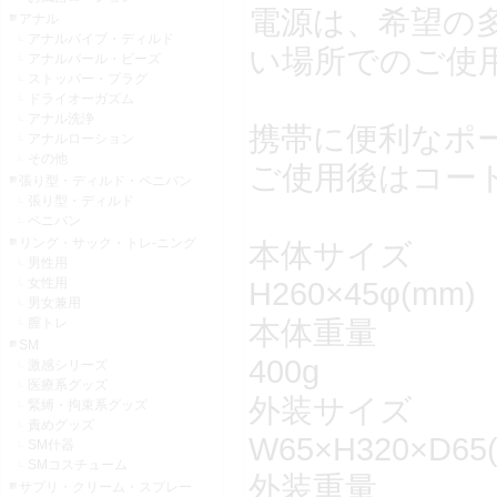
電源は、希望の多
アナル
アナルバイブ・ディルド
い場所でのご使
アナルパール・ビーズ
ストッパー・プラグ
ドライオーガズム
アナル洗浄
携帯に便利なポ
アナルローション
その他
ご使用後はコー
張り型・ディルド・ペニバン
張り型・ディルド
ペニバン
リング・サック・トレ-ニング
本体サイズ
男性用
女性用
H260×45φ(mm)
男女兼用
本体重量
膣トレ
SM
400g
激感シリーズ
医療系グッズ
外装サイズ
緊縛・拘束系グッズ
責めグッズ
W65×H320×D65
SM什器
SMコスチューム
外装重量
サプリ・クリーム・スプレー