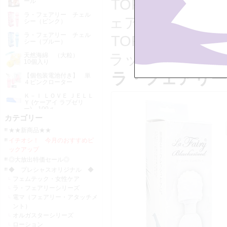
TOP
>>
イチオ
ール
ラ・フェアリー チェル
ェアリー ブラック
シー（ピンク）
ラ・フェアリー チェル
TOP
>>
◆ プ
シー（ブルー）
ラックエクシード 
天然海綿 （大粒）
10個入り
ラ・フェアリー 
【個包装電池付き】 単
４ピンクローター
Ｋ－Ｉ ＬＯＶＥ ＪＥＬＬ
Ｙ (ケーアイ ラブゼリ
ー) 100ｇ
カテゴリー
★★新商品★★
イチオシ！ 今月のおすすめピ
ックアップ
◎大放出特価セール◎
◆ プレシャスオリジナル ◆
フェムテック・女性ケア
ラ・フェアリーシリーズ
電マ（フェアリー・アタッチメ
ント）
オルガスターシリーズ
ローション