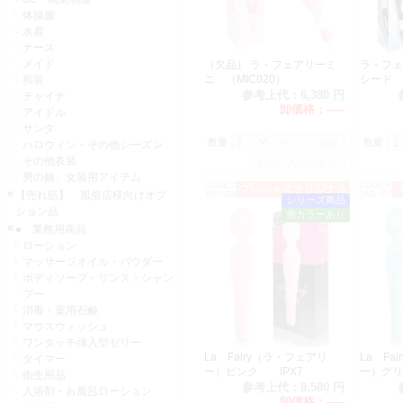
体操服
水着
ナース
メイド
（欠品） ラ・フェアリーミ
ラ・フェ
ニ （MIC020）
シード (
和装
参考上代：
6,380 円
チャイナ
卸価格：
-----
アイドル
サンタ
数量：
数量：
ハロウィン・その他シーズン
その他衣装
男の娘、女装用アイテム
CODE:DM0180
CODE:F00
プレシャスオリジナル
オススメ
【売れ筋】 風俗店様向けオプ
JAN:4589986461570
JAN:45701
シリーズ商品
ション品
他カラーあり
● 業務用商品
ローション
マッサージオイル・パウダー
ボディソープ・リンス・シャン
プー
消毒・薬用石鹸
マウスウォッシュ
ワンタッチ挿入型ゼリー
La Fairy（ラ・フェアリ
La Fa
タイマー
ー）ピンク IPX7
ー）グリ
衛生用品
参考上代：
8,580 円
入浴剤・お風呂ローション
卸価格：
-----