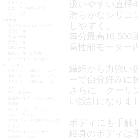
扱いやすい直径4
大サイズ
ユニーク・特殊バイブ
滑らかなシリコ
リモコン式
オナホール
しやすく。
カップホール（オナカップ）
小型ホール
毎分最高10,5
中型ホール
大型ホール
高性能モーター
電動ホール
特殊ホール・その他
ダッチワイフ・おっぱい
ローション
繊細から力強い
小サイズ （120ｍｌ 以下）
中サイズ （360ｍｌ 以下）
ーで自分好みに
大サイズ （1000ｍｌ 以
下）
さらに、クーリ
アナル用ローション
い設計になりま
業務用サイズ （2Ｌ～20Ｌ）
空容器
ホット ｏｒ クール
ぺぺ ブランド
ボディにも手触
潤滑ゼリー（注入式・チューブ
タイプ）
細身のボディは
アロマオイル・パウダー
お風呂ローション