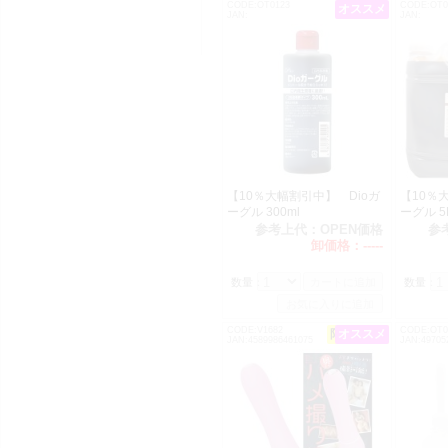
CODE:OT0123
CODE:OT0
オススメ
JAN:
JAN:
【10％大幅割引中】 Dioガ
【10％
ーグル 300ml
ーグル 
参考上代：
OPEN価格
参
卸価格：
-----
数量：
数量：
CODE:V1682
CODE:OT0
限定特価!!
オススメ
JAN:4589986461075
JAN:49705