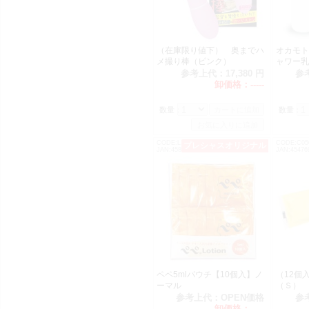
（在庫限り値下） 奥までハ
オカモト
メ撮り棒（ピンク）
ャワー乳
入）
参考上代：
17,380 円
参
卸価格：
-----
数量：
数量：
CODE:L1055
CODE:C05
プレシャスオリジナル
オススメ
JAN:4589986461464
JAN:45476
ペペ5mlパウチ【10個入】ノ
（12個
ーマル
（Ｓ）
参考上代：
OPEN価格
参
卸価格：
-----