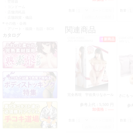
空容器
コンドーム
数量：
数量：
店舗消耗品
店舗雑貨・備品
その他・企画
関連商品
アソート・福袋・缶詰・BOX
カタログ
CODE:H3000
CODE:OT0
オススメ
新商品
JAN:4570164488052
JAN:なし
完全再現 宇佐美りなホール
さにもっ
参考上代：
5,500 円
参
卸価格：
-----
数量：
数量：