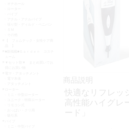
オナホール
ローター
バイブ
アナル・アナルバイブ
張り型・ディルド・ペニバン
ＳＭ
その他
【 フェムテック・女性ケア商
品 】
■新掲載■Ｇａｒｄｅｎ コスチ
ューム
▼セット割▼ まとめ買いでお
得にお買い物
電マ・アタッチメント
商品説明
電マ本体
アタッチメント
ローター
快適なリフレッ
ミニ・中型ローター
高性能ハイグレ
ユニーク・特殊ローター
リモコン式
ード」
おっぱい・クリ用
吸引系
バイブ
ミニ・中型バイブ