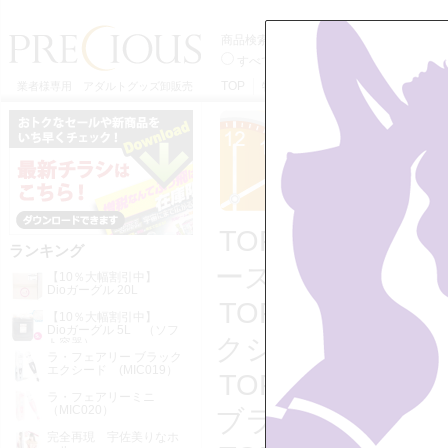
商品検索
すべてのカテゴリーから
イチオシ！
ップから
TOP
特定商取引法に基づく表記
利用
業者様専用 アダルトグッズ卸販売
TOP
>>
◆ プ
ランキング
ーズ
>>
ラ・フェ
【10％大幅割引中】
Dioガーグル 20L
TOP
>>
電マ・
【10％大幅割引中】
Dioガーグル 5L （ソフ
クシード (MIC0
ト容器）
ラ・フェアリー ブラック
エクシード (MIC019）
TOP
>>
電マ・
ラ・フェアリーミニ
（MIC020）
ブラックエクシード
完全再現 宇佐美りなホ