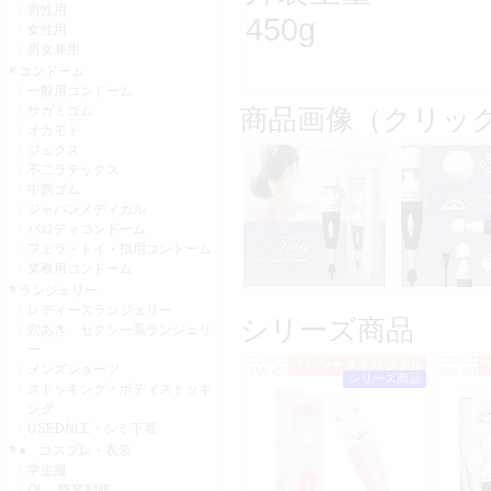
男性用
450g
女性用
男女兼用
コンドーム
一般用コンドーム
サガミゴム
商品画像（クリッ
オカモト
ジェクス
不二ラテックス
中西ゴム
ジャパンメディカル
パロディコンドーム
フェラ・トイ・指用コンドーム
業務用コンドーム
ランジェリー
レディースランジェリー
シリーズ商品
穴あき、セクシー系ランジェリ
ー
CODE:DM0178
CODE:DM0
プレシャスオリジナル
オススメ
メンズショーツ
JAN:4570164480209
JAN:45701
シリーズ商品
ストッキング・ボディストッキ
ング
USED加工・シミ下着
● コスプレ・衣装
学生服
OL 職業制服