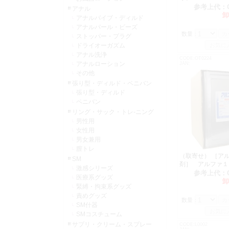
参考上代：
アナル
卸
アナルバイブ・ディルド
アナルパール・ビーズ
数量：
ストッパー・プラグ
ドライオーガズム
アナル洗浄
CODE:OT0224
アナルローション
JAN:
その他
張り型・ディルド・ペニバン
張り型・ディルド
ペニバン
リング・サック・トレ-ニング
男性用
女性用
男女兼用
膣トレ
（取寄せ） ［ア
SM
剤］ アルファ１
激感シリーズ
液
参考上代：
医療系グッズ
卸
緊縛・拘束系グッズ
責めグッズ
数量：
SM什器
SMコスチューム
サプリ・クリーム・スプレー
CODE:L0002