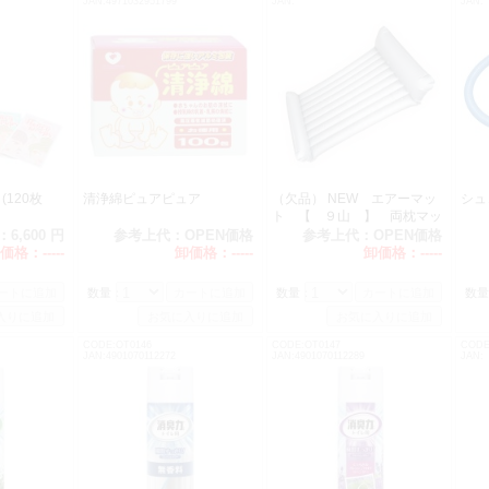
JAN:4971032951799
JAN:
JAN:
(120枚
清浄綿ピュアピュア
（欠品） NEW エアーマッ
シ
ト 【 ９山 】 両枕マッ
ト 入荷未定
：
6,600 円
参考上代：
OPEN価格
参考上代：
OPEN価格
価格：
-----
卸価格：
-----
卸価格：
-----
数量：
数量：
数量
CODE:OT0146
CODE:OT0147
CODE
JAN:4901070112272
JAN:4901070112289
JAN: