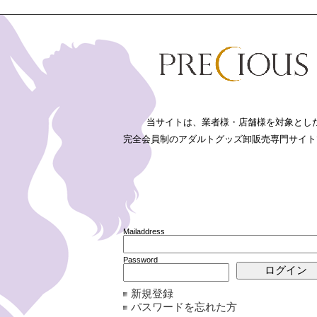
新規登録
パスワードを忘れた方
詳細検索
リーから
● 業務用商品から
法に基づく表記
利用規約
プライバシーポリシー
FAQ
お問い合わせ
当サイトは、業者様・店舗様を対象とし
完全会員制のアダルトグッズ卸販売専門サイト
務用商品
>>
アルコール清拭液 クリアウォーター ２０Ｌ
務用商品
>>
店舗消耗品
>>
アルコール清拭液 クリアウォーター ２０
務用商品
>>
消毒・薬用石鹸
>>
アルコール清拭液 クリアウォーター 
務用商品
>>
衛生用品
>>
アルコール清拭液 クリアウォーター ２０Ｌ
Mailaddress
・ローション
・マッサージオイル・パウダー
・ボディソープ・リンス・
ュ
・ワンタッチ挿入型ゼリー
・タイマー
・衛生用品
・入浴剤・お風
店舗雑貨・備品
Password
拭液 クリアウォーター ２０Ｌ
新規登録
商
パスワードを忘れた方