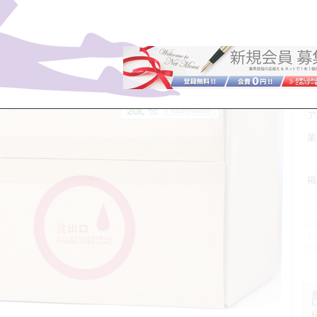
商
J
参
込
税
商
全
ア
業
掲
2
2
2
2
2