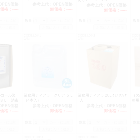
OPEN価格
参考上代：
OPEN価格
参考上代：
OPEN価格
価格：
-----
卸価格：
-----
卸価格：
-----
数量：
数量：
数量
CODE:L0041
CODE:L0042
CODE
JAN:
JAN:
JAN:4
ルコール製
業務用ティアラ クリア ５Ｌ
業務用ティアラ 20L ｸﾘｱ ﾀﾌﾃﾅ
（欠
８Ｌ 消毒
（4本入）
ｰ入
務用
(ｺｯ
OPEN価格
参考上代：
OPEN価格
参考上代：
OPEN価格
価格：
-----
卸価格：
-----
卸価格：
-----
数量：
数量：
数量
CODE:OT0114
CODE:OT0160
CODE