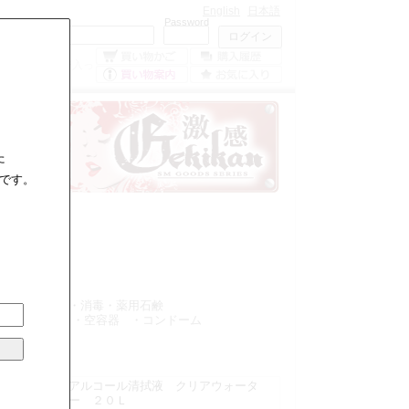
English
日本語
Mailaddress
Password
0
点の商品が入っ
ています。
た
です。
Ｌ
２０Ｌ
シャンプー
・消毒・薬用石鹸
呂ローション
・空容器
・コンドーム
アルコール清拭液 クリアウォータ
品名
ー ２０Ｌ