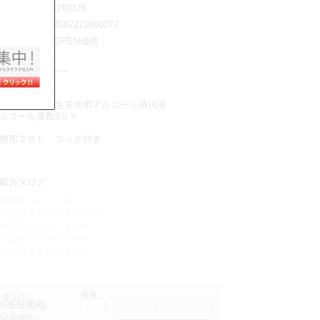
OT0176
品コード
4582272690272
ANコード
OPEN価格
考上代（税
）
-----
込卸価格
品説明
身に使える衛生管理用アルコール清拭液
ルコール度数6０％
務用２０Ｌ コック付き
載カタログ
014総合カタログ :6ページ
012総合カタログ :104ページ
011覚醒カタログ :110ページ
011息吹カタログ :82ページ
010刺激カタログ :61ページ
数量
参考上代：
OPEN価格
税込卸価格：