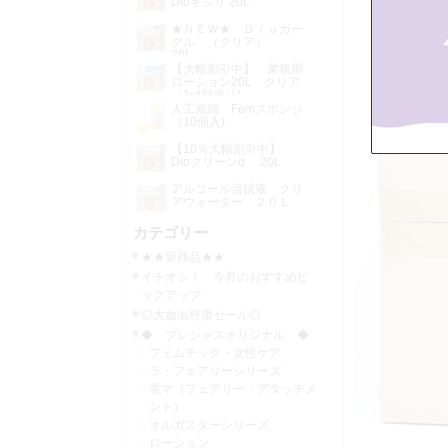
Dioキシリ 20L
★ＮＥＷ★ Ｄｉｏガー
グル （クリア）
20L
【大幅割引中】 業務用
ローション20L クリア
（ｺｯｸ別売り)
人工海綿 Femスポンジ
（10個入)
【10％大幅割引中】
Dioクリーンα 20L
アルコール清拭液 クリ
アウォーター ２０Ｌ
カテゴリー
★★新商品★★
イチオシ！ 今月のおすすめピ
ックアップ
◎大放出特価セール◎
◆ プレシャスオリジナル ◆
フェムテック・女性ケア
ラ・フェアリーシリーズ
電マ（フェアリー・アタッチメ
ント）
オルガスターシリーズ
ローション