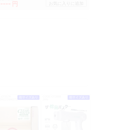
-----
円
:OT0176
CODE:OT0688
他サイズあり
他サイズあり
582272690272
JAN: