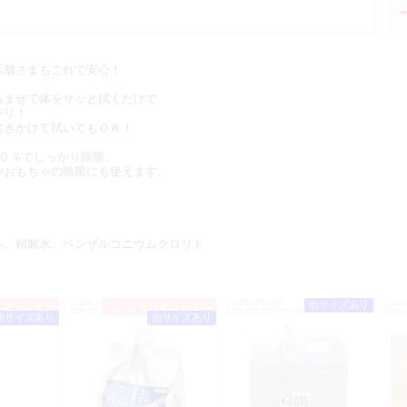
店舗さまもこれで安心！
込ませて体をサッと拭くだけで
ッチリ！
吹きかけて拭いてもＯＫ！
6０％でしっかり除菌。
やおもちゃの除菌にも使えます。
ル、精製水、ベンザルコニウムクロリド
CODE:OT0493
CODE:OT0469
CODE
他サイズあり
スオリジナル
プレシャスオリジナル
JAN:4582272681140
JAN:4582272690579
JAN:4
他サイズあり
他サイズあり