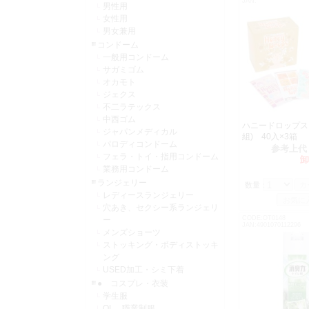
JAN:
男性用
女性用
男女兼用
コンドーム
一般用コンドーム
サガミゴム
オカモト
ジェクス
不二ラテックス
中西ゴム
ハニードロップス 
ジャパンメディカル
組) 40入×3箱
パロディコンドーム
参考上代
フェラ・トイ・指用コンドーム
卸
業務用コンドーム
ランジェリー
数量：
レディースランジェリー
穴あき、セクシー系ランジェリ
CODE:OT0148
ー
JAN:4901070112296
メンズショーツ
ストッキング・ボディストッキ
ング
USED加工・シミ下着
● コスプレ・衣装
学生服
OL 職業制服