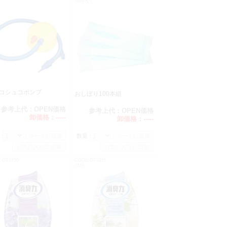
JAN:なし
ュコシュコポンプ
おしぼり100本組
参考上代：
OPEN価格
参考上代：
OPEN価格
卸価格：
-----
卸価格：
-----
：
数量：
:OT0150
CODE:OT0151
JAN: