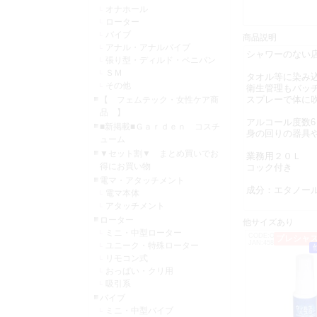
オナホール
ローター
バイブ
商品説明
アナル・アナルバイブ
シャワーのない
張り型・ディルド・ペニバン
ＳＭ
タオル等に染み
その他
衛生管理もバ
スプレーで体に
【 フェムテック・女性ケア商
品 】
アルコール度数
■新掲載■Ｇａｒｄｅｎ コスチ
身の回りの器具
ューム
▼セット割▼ まとめ買いでお
業務用２０Ｌ
得にお買い物
コック付き
電マ・アタッチメント
成分：エタノー
電マ本体
アタッチメント
ローター
他サイズあり
ミニ・中型ローター
CODE:OT0491
プレシャ
JAN:4582272681126
ユニーク・特殊ローター
リモコン式
おっぱい・クリ用
吸引系
バイブ
ミニ・中型バイブ