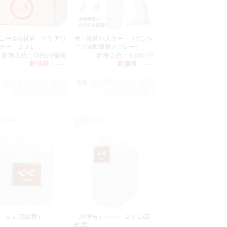
コール清拭液 クリアウ
ザ・除菌バスター （ガンタ
ーター ２０Ｌ
イプ自動噴射スプレー）
参考上代：
OPEN価格
参考上代：
6,600 円
卸価格：
-----
卸価格：
-----
：
数量：
:L0142
CODE:L0143
JAN:
ペ ５Ｌ(高粘度）
（取寄せ） ペペ ２０Ｌ(高
粘度)