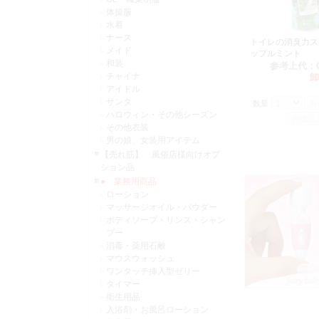
体操服
水着
ナース
トイレの消臭力ス
メイド
ップルミント
和装
参考上代：
チャイナ
卸
アイドル
サンタ
数量：
ハロウィン・その他シーズン
その他衣装
男の娘、女装用アイテム
【売れ筋】 風俗店様向けオプ
ション品
● 業務用商品
ローション
マッサージオイル・パウダー
ボディソープ・リンス・シャン
プー
消毒・薬用石鹸
マウスウォッシュ
ワンタッチ挿入型ゼリー
タイマー
衛生用品
入浴剤・お風呂ローション