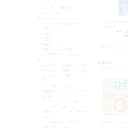
大サイズ
ユニーク・特殊バイブ
リモコン式
オナホール
ウィルスバスタ
カップホール（オナカップ）
（50ｍｌ）
小型ホール
参考上
中型ホール
卸
大型ホール
電動ホール
数量：
特殊ホール・その他
ダッチワイフ・おっぱい
ローション
関連商品
小サイズ （120ｍｌ 以下）
CODE:L0138
中サイズ （360ｍｌ 以下）
JAN:4582272761026
大サイズ （1000ｍｌ 以
下）
アナル用ローション
業務用サイズ （2Ｌ～20Ｌ）
空容器
ホット ｏｒ クール
ぺぺ ブランド
潤滑ゼリー（注入式・チューブ
タイプ）
アロマオイル・パウダー
ハードローション
リア
お風呂ローション