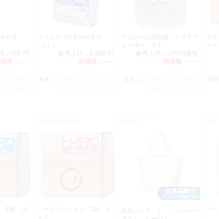
ーＮＥＯ
ウィルスバスターＮＥＯ
アルコール清拭液 クリアウ
アル
（1Ｌ）
ォーター ５Ｌ
ォ
代：
748 円
参考上代：
2,068 円
参考上代：
OPEN価格
価格：
-----
卸価格：
-----
卸価格：
-----
数量：
数量：
数量
CODE:L0139
CODE:OT0179
CODE
JAN:4582272761033
JAN:
JAN:なし
 20L ク
ハードローション 20L ピ
ペ
出張バック Ｌ （ジッパー
ンク
あり） ベージュ