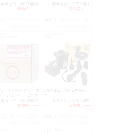
参考上代：
OPEN価格
参考上代：
OPEN価格
卸価格：
-----
卸価格：
-----
：
数量：
:L0124P
CODE:OT0083
582272760845
JAN:
品） 【大幅割引中】 業
2WAY電源 電動エアーポン
ローション20L ピンク
プ
ｸ別売り) 8/7予定
参考上代：
OPEN価格
参考上代：
OPEN価格
卸価格：
-----
卸価格：
-----
：
数量：
:OT0082
CODE:OT0115