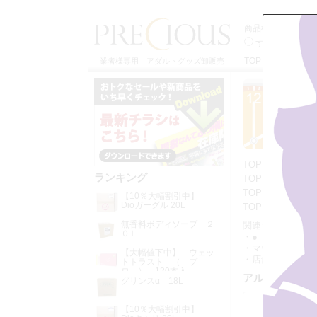
商品検索
すべてのカテゴ
TOP
特定商取引
業者様専用 アダルトグッズ卸販売
TOP
>>
● 業
ランキング
TOP
>>
● 業
TOP
>>
● 業
【10％大幅割引中】
Dioガーグル 20L
TOP
>>
● 業
無香料ボディソープ ２
関連カテゴリー：
０Ｌ
・● 業務用商品
・マウスウォッシ
【大幅値下中】 ウェッ
・店舗消耗品
・
トトラスト （ プ
ロ ） 120本入
アルコール清
グリンスα 18L
【10％大幅割引中】