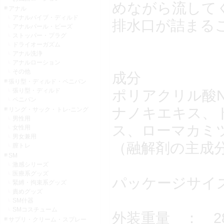
めながら流して
アナル
アナルバイブ・ディルド
排水口が詰まる
アナルパール・ビーズ
ストッパー・プラグ
ドライオーガズム
アナル洗浄
アナルローション
その他
成分
張り型・ディルド・ペニバン
張り型・ディルド
ポリアクリル酸
ペニバン
ナノキエキス、
リング・サック・トレ-ニング
男性用
ス、ローマカミ
女性用
男女兼用
（融解剤の主成分
膣トレ
SM
激感シリーズ
医療系グッズ
パッケージサイズ 
緊縛・拘束系グッズ
責めグッズ
SM什器
SMコスチューム
外装重量 ： 2
サプリ・クリーム・スプレー