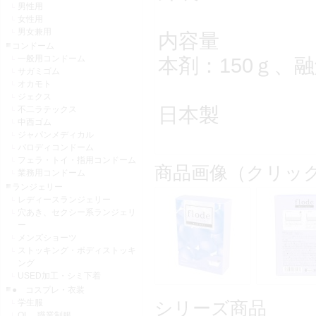
男性用
女性用
男女兼用
内容量
コンドーム
一般用コンドーム
本剤：150ｇ、融
サガミゴム
オカモト
ジェクス
日本製
不二ラテックス
中西ゴム
ジャパンメディカル
パロディコンドーム
フェラ・トイ・指用コンドーム
商品画像（クリッ
業務用コンドーム
ランジェリー
レディースランジェリー
穴あき、セクシー系ランジェリ
ー
メンズショーツ
ストッキング・ボディストッキ
ング
USED加工・シミ下着
● コスプレ・衣装
学生服
シリーズ商品
OL 職業制服