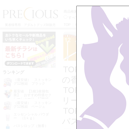
商品検索
すべてのカテゴリーから
【売れ筋】
品から
TOP
特定商取引法に基づく表記
利用
業者様専用 アダルトグッズ卸販売
TOP
>>
ローシ
ランキング
の香り）
（最安値） ストッキン
グ12枚組 ブラック
TOP
>>
ローシ
最安値 【1枚1枚個包
装】 おすすめ特価セク
リー （ブルー
シーショーツ 12枚組
（最安値） ストッキン
グ12枚組 ベージュ
TOP
>>
【売れ
エッセンシャル パウダ
ー （1ｋｇ）
バスゼリー （
バスシロップ（無香）