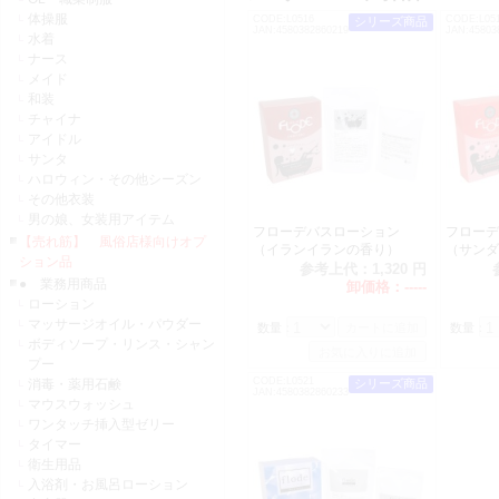
体操服
CODE:L0516
CODE:L05
シリーズ商品
JAN:4580382860219
JAN:45803
水着
ナース
メイド
和装
チャイナ
アイドル
サンタ
ハロウィン・その他シーズン
その他衣装
男の娘、女装用アイテム
フローデバスローション
フロー
【売れ筋】 風俗店様向けオプ
（イランイランの香り）
（サンダ
ション品
参考上代：
1,320 円
● 業務用商品
卸価格：
-----
ローション
マッサージオイル・パウダー
数量：
数量：
ボディソープ・リンス・シャン
プー
CODE:L0521
消毒・薬用石鹸
シリーズ商品
JAN:4580382860233
マウスウォッシュ
ワンタッチ挿入型ゼリー
タイマー
衛生用品
入浴剤・お風呂ローション