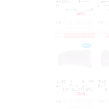
カラダラクガキ（3本セッ
ポコチン
ト)
ト 
参考上代：
1,100 円
卸価格：
-----
数量：
数量：
CODE:H1244
CODE:H12
プレシャスオリジナル
限定特価!!
JAN:なし
JAN:なし
【特価】 手コキホール10個
【特価】
セット （ロング・ピン
セット 
ク）
ク）
参考上代：
OPEN価格
参
卸価格：
-----
数量：
数量：