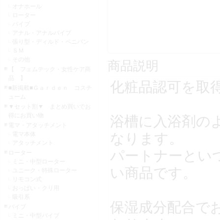
オナホール
ローター
バイブ
アナル・アナルバイブ
張り型・ディルド・ペニバン
ＳＭ
その他
商品説明
【 フェムテック・女性ケア商
品 】
化粧品認可を取
■新掲載■Ｇａｒｄｅｎ コスチ
ューム
▼セット割▼ まとめ買いでお
得にお買い物
浴槽に入浴剤の
電マ・アタッチメント
なります。
電マ本体
アタッチメント
パートナーとい
ローター
ミニ・中型ローター
い商品です。
ユニーク・特殊ローター
リモコン式
おっぱい・クリ用
吸引系
保湿成分配合で
バイブ
ミニ・中型バイブ