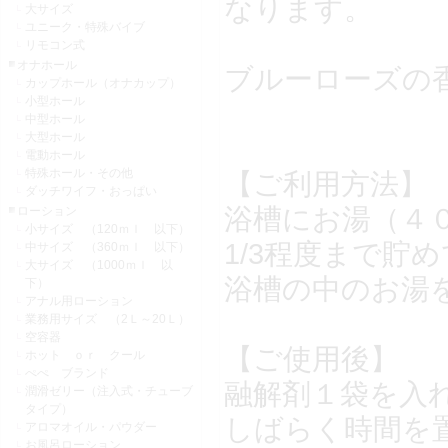
なります。
大サイズ
ユニーク・特殊バイブ
リモコン式
オナホール
ブルーローズの
カップホール（オナカップ）
小型ホール
中型ホール
大型ホール
電動ホール
特殊ホール・その他
【ご利用方法】
ダッチワイフ・おっぱい
浴槽にお湯（４
ローション
小サイズ （120ｍｌ 以下）
1/3程度まで貯
中サイズ （360ｍｌ 以下）
大サイズ （1000ｍｌ 以
浴槽の中のお湯
下）
アナル用ローション
業務用サイズ （2Ｌ～20Ｌ）
空容器
【ご使用後】
ホット ｏｒ クール
ぺぺ ブランド
融解剤１袋を入
潤滑ゼリー（注入式・チューブ
タイプ）
しばらく時間を
アロマオイル・パウダー
お風呂ローション