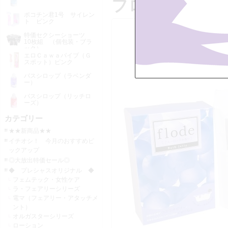
フローデ バ
ポコチン君1号 サイレン
ト ピンク
特価セクシーショーツ
10枚組 （個包装・ブラ
ック）
エロＣａｗａバイブ（Ｇ
スポット）ピンク
バスシロップ（ラベンダ
ー）
バスシロップ（リッチロ
ーズ）
カテゴリー
★★新商品★★
イチオシ！ 今月のおすすめピ
ックアップ
◎大放出特価セール◎
◆ プレシャスオリジナル ◆
フェムテック・女性ケア
ラ・フェアリーシリーズ
電マ（フェアリー・アタッチメ
ント）
オルガスターシリーズ
ローション