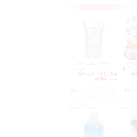
CODE:L0182
CODE:CR0
プレシャスオリジナル
JAN:4582272761224
JAN:
エッセンシャル パウダー
（最安値
（1ｋｇ）
枚組 
参考上代：
OPEN価格
参
卸価格：
-----
数量：
数量：
CODE:L0423
CODE:AN0
JAN:4582272761590
JAN:45822