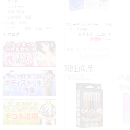
空容器
コンドーム
店舗消耗品
店舗雑貨・備品
その他・企画
フローデ バスゼリー （ブル
アソート・福袋・缶詰・BOX
ーローズの香り）
カタログ
参考上代：
1,320 円
卸価格：
-----
数量：
関連商品
CODE:SM0562
CODE:V01
JAN:4580140054898
JAN:45822